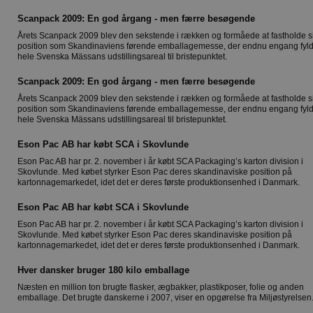
Scanpack 2009: En god årgang - men færre besøgende
Årets Scanpack 2009 blev den sekstende i rækken og formåede at fastholde s
position som Skandinaviens førende emballagemesse, der endnu engang fyld
hele Svenska Mässans udstillingsareal til bristepunktet.
Scanpack 2009: En god årgang - men færre besøgende
Årets Scanpack 2009 blev den sekstende i rækken og formåede at fastholde s
position som Skandinaviens førende emballagemesse, der endnu engang fyld
hele Svenska Mässans udstillingsareal til bristepunktet.
Eson Pac AB har købt SCA i Skovlunde
Eson Pac AB har pr. 2. november i år købt SCA Packaging’s karton division i
Skovlunde. Med købet styrker Eson Pac deres skandinaviske position på
kartonnagemarkedet, idet det er deres første produktionsenhed i Danmark.
Eson Pac AB har købt SCA i Skovlunde
Eson Pac AB har pr. 2. november i år købt SCA Packaging’s karton division i
Skovlunde. Med købet styrker Eson Pac deres skandinaviske position på
kartonnagemarkedet, idet det er deres første produktionsenhed i Danmark.
Hver dansker bruger 180 kilo emballage
Næsten en million ton brugte flasker, ægbakker, plastikposer, folie og anden
emballage. Det brugte danskerne i 2007, viser en opgørelse fra Miljøstyrelsen