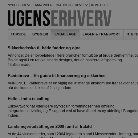
NYHEDSBREVE
ANNONCER
OM UGENSERHVERV
KONTAKT
FORSIDE
BYGGERI
EMBALLAGE
LAGER & TRANSPORT
IT & 
Sikkerhedssko til både fødder og øjne
Annonce: De er lovbefalede i flere brancher, fornuftige at bruge derhjemme, o
fås de også i en række smarte designs, der er inspireret af sports- og
friluftsområdet
Pantebreve – En guide til finansiering og sikkerhed
ANNONCE: Pantebreve er en vigtig del af mange økonomiske transaktioner, i
når det kommer til køb af fast ejendom.
Hello - India is calling
EskoArtwork har yderligere styrket sin forretningsenhed omkring
integrationsudvikling og E-support ved at have åbnet en ny afdeling i Bangalo
Indien.
Landsmejeriudstillingen 2009 ramt af frafald
Af de 44 virksomheder, som i 2004 lejede en stand i Messecenter Herning, ha