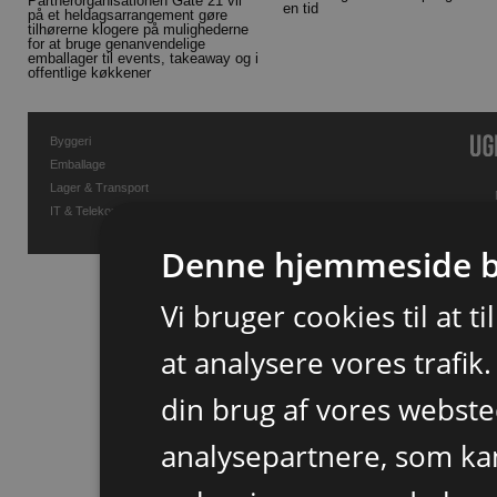
Partnerorganisationen Gate 21 vil
en tid
på et heldagsarrangement gøre
tilhørerne klogere på mulighederne
for at bruge genanvendelige
emballager til events, takeaway og i
offentlige køkkener
Byggeri
Emballage
Lager & Transport
IT & Telekommunikation
Denne hjemmeside b
Vi bruger cookies til at t
at analysere vores trafik
din brug af vores webst
analysepartnere, som k