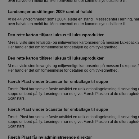
over halvdelen meldt fra. Men omvendt er der kommet nye udstillere til.
Landsmejeriudstillingen 2009 ramt af frafald
Af de 44 virksomheder, som i 2004 lejede en stand i Messecenter Herning, ha
over halvdelen meldt fra. Men omvendt er der kommet nye udstillere til.
Den rette karton tilfører luksus til luksusprodukter
M-real viste sine letvægts- og miljøvenlige kartonserier på messen Luxepack 
Her handler det om fornemmelse for detaljen og om trykegnethed.
Den rette karton tilfører luksus til luksusprodukter
M-real viste sine letvægts- og miljøvenlige kartonserier på messen Luxepack 
Her handler det om fornemmelse for detaljen og om trykegnethed.
Færch Plast vinder Scanstar for emballage til suppe
Færch Plast har som de første udviklet en unik emballageløsning til servering 
suppe ombord på fly. Løsningen har nu givet Færch Plast en af de eftertragted
Scanstars.
Færch Plast vinder Scanstar for emballage til suppe
Færch Plast har som de første udviklet en unik emballageløsning til servering 
suppe ombord på fly. Løsningen har nu givet Færch Plast en af de eftertragted
Scanstars.
Færch Plast får ny administrerende direktør