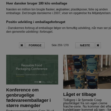
Hver dansker bruger 180 kilo emballage
Næsten en million ton brugte flasker, ægbakker, plastikposer, folie og anden
emballage. Det brugte danskerne i 2007, viser en opgørelse fra Miljøstyrelsen
Positiv udvikling i emballageforbruget
- Danskernes forbrug af emballage følger en fornuftig udvikling, når man ser p
den generelle udvikling i forbruget.
Side 259 / 270
FORRIGE
NÆSTE
Konference om
Låget er tilbage
genbrugelige
fødevareemballager i
Tidligere i år fjernede Coop
plastiklåget fra sin egen creme
større mængder
fraiche-serie. Nu kommer det efte
kundeklager kommet på igen - fo