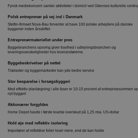
Fynsk mediekoncern samler aktiviteter i domicil ved Odenses kulturelle centr
Polsk entreprenør på vej ind i Danmark
Stettin-firmaet Nova-Bau forventer at have 100 polske arbejdere på danske
byggerier inden årsskiftet.
Entreprenørmateriellet under pres
Byggebranchens opsving giver travlhed i udlejningsbranchen og
leveringsvanskeligheder hos leverandørerne.
Byggebeskrivelser på nettet
Trælaster og byggemarkeder kan yde bedre service
Stor besparelse i forsøgsbyggeri
Med effektiv planlægning i alle faser er 10-15 procent af entreprisesummen spa
nyt byggeri
Aktionærer forgyldes
Home Depot havde i første kvartal overskud på 1,25 mia. US-dollar
Hold øje med reflektiv isolering
Importører af reflektive folier lover mere, end de kan holde