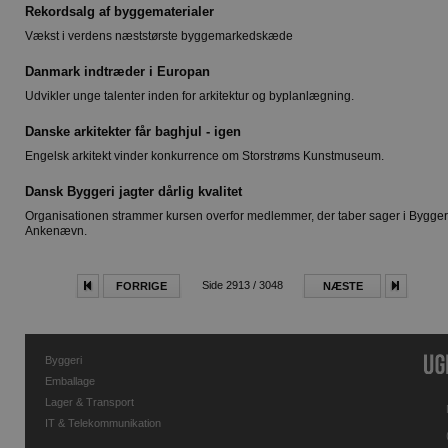
Rekordsalg af byggematerialer
Vækst i verdens næststørste byggemarkedskæde
Danmark indtræder i Europan
Udvikler unge talenter inden for arkitektur og byplanlægning.
Danske arkitekter får baghjul - igen
Engelsk arkitekt vinder konkurrence om Storstrøms Kunstmuseum.
Dansk Byggeri jagter dårlig kvalitet
Organisationen strammer kursen overfor medlemmer, der taber sager i Bygger
Ankenævn.
Side 2913 / 3048
FORRIGE
NÆSTE
Byggeri
Emballage
Lager & Transport
IT & Telekommunikation