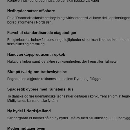
Renoverings- og forbedringsarbejder skal trække væksten
Nedbryder satser off-shore
En af Danmarks største nedbrydningsvirksomheerd vil have del i opskæringen
boreplatformene i Nordsøen.
Farvel til standardiserede etageboliger
Boligkøbernes behov for personlige lejligheder stiller krav til de udførende om
fleksibilitet og omstilling.
Håndværktøjsproducent i opkøb
Hultafors køber samtlige aktier i virksomheden, der fremstiller Talmeter
Slut på tv-krig om træbeskyttelse
Fogedretten afgjorde reklamestrid mellem Dyrup og Flügger
Spadestik dybere med Kunstens Hus
To danske og fire udenlandske tegnestuer deltager i konkurrencen om at tegn
Midtjyllands kunstneriske fyrtårn
Ny bydel i Nordsjælland
Søndergaard er navnet på en ny bydel i Måløv med sø, kunst og 3000 indbygg
Medier indtager byen