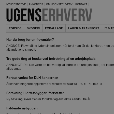
NYHEDSBREVE
ANNONCER
OM UGENSERHVERV
KONTAKT
FORSIDE
BYGGERI
EMBALLAGE
LAGER & TRANSPORT
IT & 
Har du brug for en flowmåler?
ANONCE: Flowmåling lyder simpelt nok, når først man får det forklaret, men de
alt andet end simpelt.
Tre gode ting at huske ved indretning af en arbejdsplads
ANNONCE: Det kan være en besværligt at indrette en arbejdsplads, der falder
alles smag.
Fortsat vækst for DLH-koncernen
Årsforventningerne opjusteres til resultat før skat fra 130 til 150 mio. kr.
Forskning i idrætsbyggeri fortsætter
Ny bevilling sikrer Center for Idræt og Arkitektur i endnu tre år.
Faldende nybyggeri