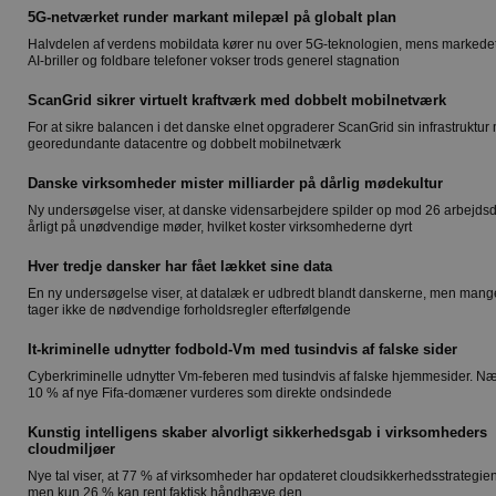
5G-netværket runder markant milepæl på globalt plan
Halvdelen af verdens mobildata kører nu over 5G-teknologien, mens markedet
AI-briller og foldbare telefoner vokser trods generel stagnation
ScanGrid sikrer virtuelt kraftværk med dobbelt mobilnetværk
For at sikre balancen i det danske elnet opgraderer ScanGrid sin infrastruktur
georedundante datacentre og dobbelt mobilnetværk
Danske virksomheder mister milliarder på dårlig mødekultur
Ny undersøgelse viser, at danske vidensarbejdere spilder op mod 26 arbejds
årligt på unødvendige møder, hvilket koster virksomhederne dyrt
Hver tredje dansker har fået lækket sine data
En ny undersøgelse viser, at datalæk er udbredt blandt danskerne, men mang
tager ikke de nødvendige forholdsregler efterfølgende
It-kriminelle udnytter fodbold-Vm med tusindvis af falske sider
Cyberkriminelle udnytter Vm-feberen med tusindvis af falske hjemmesider. N
10 % af nye Fifa-domæner vurderes som direkte ondsindede
Kunstig intelligens skaber alvorligt sikkerhedsgab i virksomheders
cloudmiljøer
Nye tal viser, at 77 % af virksomheder har opdateret cloudsikkerhedsstrategien
men kun 26 % kan rent faktisk håndhæve den