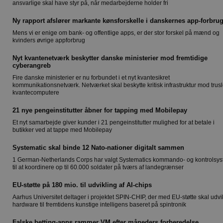
ansvarlige skal have styr på, når medarbejderne holder fri
Ny rapport afslører markante kønsforskelle i danskernes app-forbru
Mens vi er enige om bank- og offentlige apps, er der stor forskel på mænd og
kvinders øvrige appforbrug
Nyt kvantenetværk beskytter danske ministerier mod fremtidige
cyberangreb
Fire danske ministerier er nu forbundet i et nyt kvantesikret
kommunikationsnetværk. Netværket skal beskytte kritisk infrastruktur mod trusl
kvantecomputere
21 nye pengeinstitutter åbner for tapping med Mobilepay
Et nyt samarbejde giver kunder i 21 pengeinstitutter mulighed for at betale i
butikker ved at tappe med Mobilepay
Systematic skal binde 12 Nato-nationer digitalt sammen
1 German-Netherlands Corps har valgt Systematics kommando- og kontrolsy
til at koordinere op til 60.000 soldater på tværs af landegrænser
EU-støtte på 180 mio. til udvikling af AI-chips
Aarhus Universitet deltager i projektet SPIN-CHIP, der med EU-støtte skal udvi
hardware til fremtidens kunstige intelligens baseret på spintronik
Falske betting-apps rammer VM efter måneders forberedelse