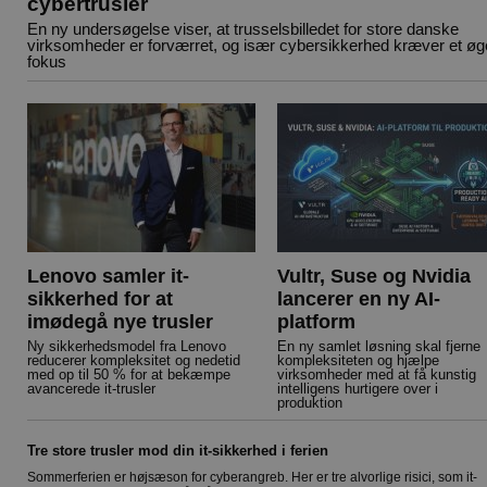
cybertrusler
En ny undersøgelse viser, at trusselsbilledet for store danske
virksomheder er forværret, og især cybersikkerhed kræver et øg
fokus
Lenovo samler it-
Vultr, Suse og Nvidia
sikkerhed for at
lancerer en ny AI-
imødegå nye trusler
platform
Ny sikkerhedsmodel fra Lenovo
En ny samlet løsning skal fjerne
reducerer kompleksitet og nedetid
kompleksiteten og hjælpe
med op til 50 % for at bekæmpe
virksomheder med at få kunstig
avancerede it-trusler
intelligens hurtigere over i
produktion
Tre store trusler mod din it-sikkerhed i ferien
Sommerferien er højsæson for cyberangreb. Her er tre alvorlige risici, som it-