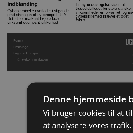
indblanding
En ny undersøgelse viser, at
trusselsbilledet for store danske
Cyberkriminelle overlader i stigende
virksomheder er forværret, og is
grad styringen af cyberangreb til AI.
cybersikkerhed kræver et øget
Det stiller markant højere krav til
fokus
virksomhedernes it-sikkerhed
Byggeri
Emballage
Lager & Transport
IT & Telekommunikation
Denne hjemmeside b
Vi bruger cookies til at t
at analysere vores trafik