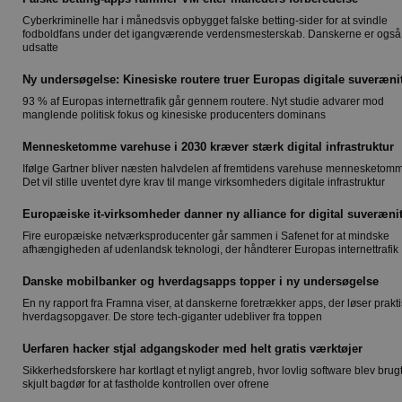
Cyberkriminelle har i månedsvis opbygget falske betting-sider for at svindle
fodboldfans under det igangværende verdensmesterskab. Danskerne er også
udsatte
Ny undersøgelse: Kinesiske routere truer Europas digitale suveræni
93 % af Europas internettrafik går gennem routere. Nyt studie advarer mod
manglende politisk fokus og kinesiske producenters dominans
Mennesketomme varehuse i 2030 kræver stærk digital infrastruktur
Ifølge Gartner bliver næsten halvdelen af fremtidens varehuse mennesketom
Det vil stille uventet dyre krav til mange virksomheders digitale infrastruktur
Europæiske it-virksomheder danner ny alliance for digital suverænit
Fire europæiske netværksproducenter går sammen i Safenet for at mindske
afhængigheden af udenlandsk teknologi, der håndterer Europas internettrafik
Danske mobilbanker og hverdagsapps topper i ny undersøgelse
En ny rapport fra Framna viser, at danskerne foretrækker apps, der løser prakt
hverdagsopgaver. De store tech-giganter udebliver fra toppen
Uerfaren hacker stjal adgangskoder med helt gratis værktøjer
Sikkerhedsforskere har kortlagt et nyligt angreb, hvor lovlig software blev bru
skjult bagdør for at fastholde kontrollen over ofrene