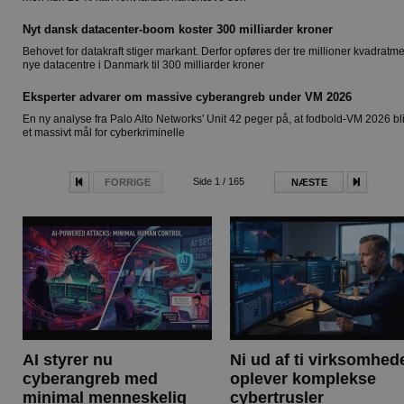
Nyt dansk datacenter-boom koster 300 milliarder kroner
Behovet for datakraft stiger markant. Derfor opføres der tre millioner kvadratme
nye datacentre i Danmark til 300 milliarder kroner
Eksperter advarer om massive cyberangreb under VM 2026
En ny analyse fra Palo Alto Networks' Unit 42 peger på, at fodbold-VM 2026 bl
et massivt mål for cyberkriminelle
Side 1 / 165
FORRIGE
NÆSTE
AI styrer nu
Ni ud af ti virksomhed
cyberangreb med
oplever komplekse
minimal menneskelig
cybertrusler